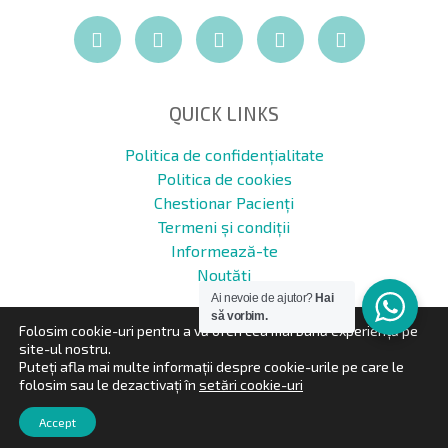
QUICK LINKS
Politica de confidențialitate
Politica de cookies
Chestionar Pacienți
Termeni și condiții
Informează-te
Noutăți
Ai nevoie de ajutor?
Hai
să vorbim.
Folosim cookie-uri pentru a vă oferi cea mai bună experiență pe
site-ul nostru.
Puteți afla mai multe informații despre cookie-urile pe care le
folosim sau le dezactivați în
setări cookie-uri
Clinica Promed ©2020 All right reserved | Site ingrijit de
INOVEO Branding
Accept