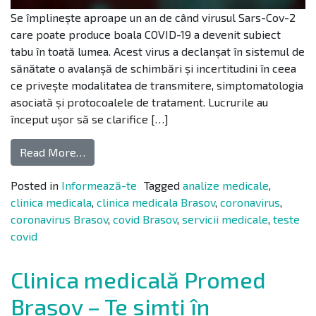
Se împlinește aproape un an de când virusul Sars-Cov-2
care poate produce boala COVID-19 a devenit subiect
tabu în toată lumea. Acest virus a declanșat în sistemul de
sănătate o avalanșă de schimbări și incertitudini în ceea
ce privește modalitatea de transmitere, simptomatologia
asociată și protocoalele de tratament. Lucrurile au
început ușor să se clarifice […]
Read More…
Posted in
Informează-te
Tagged
analize medicale
,
clinica medicala
,
clinica medicala Brasov
,
coronavirus
,
coronavirus Brasov
,
covid Brasov
,
servicii medicale
,
teste
covid
Clinica medicală Promed
Brașov – Te simți în