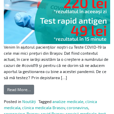
Venim în ajutorul pacienților noștri cu Teste COVID-19 la
cele mai mici prețuri din Brașov. Dat fiind contextul
actual, în care iarăși asistăm la o creștere a numărului de
cazuri de #covid19 și pentru că ne dorim să ne aducem
aportul la gestionarea cu bine a acestei pandemii. De ce
să mă testez? Prin depistarea […]
Read More…
Posted in
Noutăți
Tagged
analize medicale
,
clinica
medicala
,
clinica medicala Brasov
,
coronavirus
,
coronavirus Brasov
,
covid Brasov
,
servicii medicale
,
test