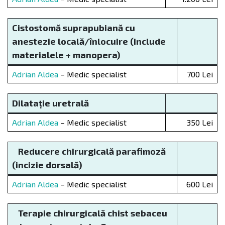
Cistostom
ă
suprapubian
ă
cu
anestezie local
ă
/înlocuire (include
materialele + manopera)
Adrian Aldea
– Medic specialist
700 Lei
Dilatație uretral
ă
Adrian Aldea
– Medic specialist
350 Lei
Reducere chirurgicală parafimoză
(incizie dorsală)
Adrian Aldea
– Medic specialist
600 Lei
Terapie chirurgicală chist sebaceu