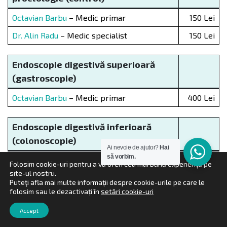
Octavian Barbu
– Medic primar
150 Lei
Dr. Alin Radu
– Medic specialist
150 Lei
Endoscopie digestivă superioară
(gastroscopie)
Octavian Barbu
– Medic primar
400 Lei
Endoscopie digestivă
inferioară
(colonoscopie)
Ai nevoie de ajutor?
Hai
să vorbim.
Octavian Barbu
– Medic primar
530 Lei
Folosim cookie-uri pentru a vă oferi cea mai bună experiență pe
site-ul nostru.
Puteți afla mai multe informații despre cookie-urile pe care le
Punctie-biopsie mamar
ă
folosim sau le dezactivați în
setări cookie-uri
Dr. Alin Radu
– Medic specialist
600 Lei
Accept