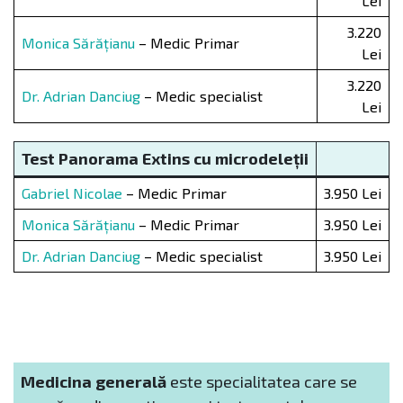
Lei
3.220
Monica Sărățianu
– Medic Primar
Lei
3.220
Dr. Adrian Danciug
– Medic specialist
Lei
Test Panorama Extins cu microdele
ț
ii
Gabriel Nicolae
– Medic Primar
3.950 Lei
Monica Sărățianu
– Medic Primar
3.950 Lei
Dr. Adrian Danciug
– Medic specialist
3.950 Lei
Medicina generală
este specialitatea care se