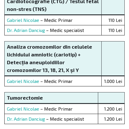
Cardiotocografie (CTG) / Testul fetal
non-stres (TNS)
Gabriel Nicolae
– Medic Primar
110 Lei
Dr. Adrian Danciug
– Medic specialist
110 Lei
Analiza cromozomilor din celulele
lichidului amniotic (cariotip) +
Detecția aneuploidiilor
cromozomilor 13, 18, 21, X și Y
Gabriel Nicolae
– Medic Primar
1.000 Lei
Tumorectomie
Gabriel Nicolae
– Medic Primar
1.200 Lei
Dr. Adrian Danciug
– Medic specialist
1.200 Lei