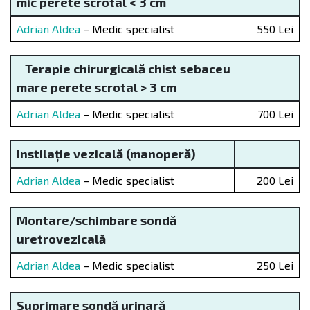
mic perete scrotal < 3 cm
Adrian Aldea
– Medic specialist
550 Lei
Terapie chirurgicală chist sebaceu
mare perete scrotal > 3 cm
Adrian Aldea
– Medic specialist
700 Lei
Instilație vezical
ă
(manoper
ă
)
Adrian Aldea
– Medic specialist
200 Lei
Montare/schimbare sondă
uretrovezical
ă
Adrian Aldea
– Medic specialist
250 Lei
Suprimare sond
ă
urinar
ă