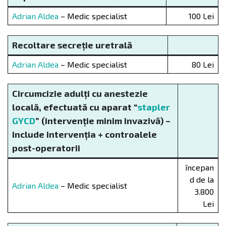
Adrian Aldea
– Medic specialist
100 Lei
Recoltare secreție uretral
ă
Adrian Aldea
– Medic specialist
80 Lei
Circumcizie adulți cu anestezie
locală, efectuat
ă
cu aparat “
stapler
GYCD
” (interven
ți
e minim invaziv
ă
) –
include intervenția + controalele
post-operatorii
începan
d de la
Adrian Aldea
– Medic specialist
3.800
Lei