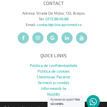
CONTACT
Adresa: Strada De Mijloc 132, Brașov
Tel:
0372.88.00.88
Email:
contact@clinicapromed.ro
QUICK LINKS
Politica de confidențialitate
Politica de cookies
Chestionar Pacienți
Termeni și condiții
Informează-te
Noutăți
Ai nevoie de ajutor?
Hai
să vorbim.